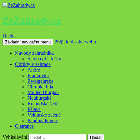
ZeZahrady.cz
Hledat
Přejít k obsahu webu
Základní navigační menu
Návody zahradníka
Stavba přístřešku
Odrůdy v zahradě
André
Frankovka
Zweigeltrebe
Chrupka bílá
Müller Thurgau
Neuburgské
Rulandské šedé
Pálava
Veltlínské zelené
Panónia Kincse
O stránce
Vyhledávání